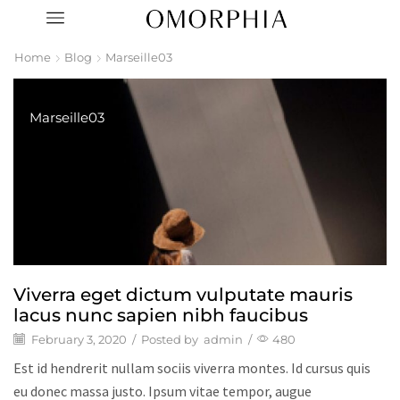
Home
Blog
Marseille03
Marseille03
Viverra eget dictum vulputate mauris
lacus nunc sapien nibh faucibus
February 3, 2020
/
Posted by
admin
/
480
Est id hendrerit nullam sociis viverra montes. Id cursus quis
eu donec massa justo. Ipsum vitae tempor, augue